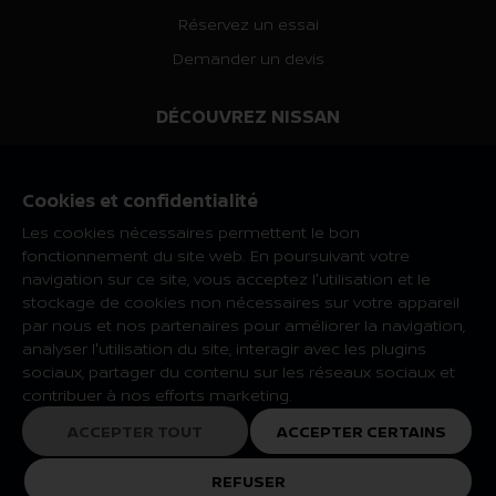
Réservez un essai
Demander un devis
DÉCOUVREZ NISSAN
Quoi de neuf
Heritage Nissan
Cookies et confidentialité
Les cookies nécessaires permettent le bon
NISSAN SOCIAL
fonctionnement du site web. En poursuivant votre
navigation sur ce site, vous acceptez l'utilisation et le
stockage de cookies non nécessaires sur votre appareil
par nous et nos partenaires pour améliorer la navigation,
analyser l'utilisation du site, interagir avec les plugins
sociaux, partager du contenu sur les réseaux sociaux et
Les caractéristiques et spécifications peuvent être modifiées en
contribuer à nos efforts marketing.
fonction du marché et de la catégorie. Veuillez consulter votre
concessionnaire Nissan local pour plus de renseignements.
ACCEPTER TOUT
ACCEPTER CERTAINS
Loi sur la protection des données et de la vie privée
© Nissan 2025
REFUSER